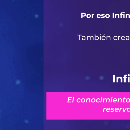
Por eso Infi
También crea 
Inf
El conocimiento
reserv