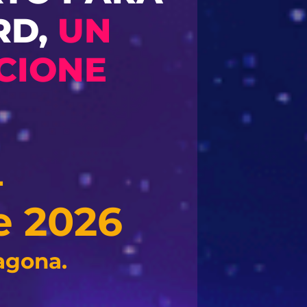
RD,
UN
CIONE
L
e 2026
agona.