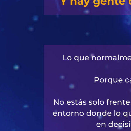
Y hay gente 
Lo que normalment
Porque ca
No estás solo frent
entorno donde lo qu
en decis