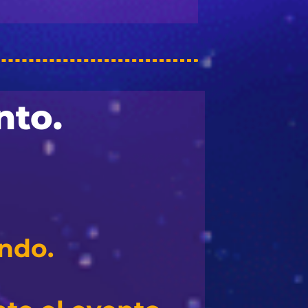
nto.
ando.