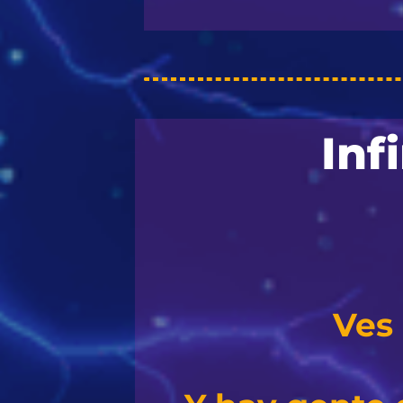
Inf
Ves 