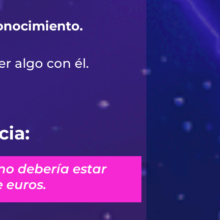
conocimiento.
r algo con él.
cia:
no debería estar
 euros.