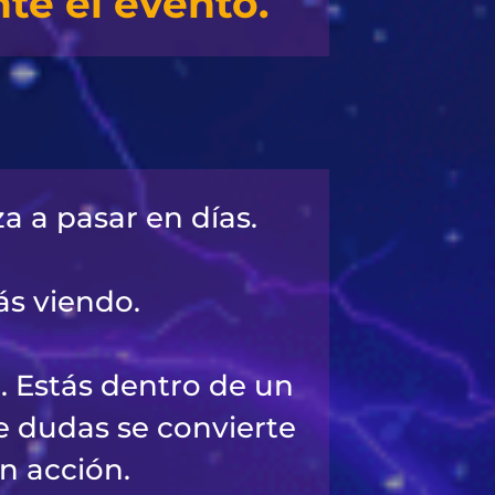
te el evento.
a a pasar en días.
ás viendo.
. Estás dentro de un
e dudas se convierte
n acción.