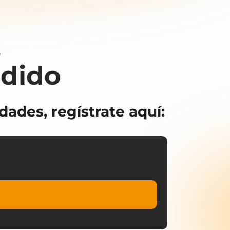
,
rdido
ades, regístrate aquí: