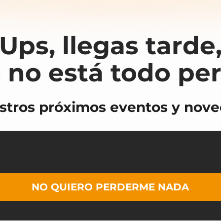
Ups, llegas tarde
 no está todo pe
stros próximos eventos y noved
NO QUIERO PERDERME NADA