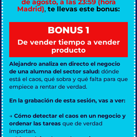
de agosto, a las 23:59 (hora
Madrid)
,
te llevas este bonus:
BONUS 1
De vender tiempo a vender
producto
Alejandro analiza en directo el negocio
de una alumna del sector salud:
dónde
está el caos, qué sobra y qué falta para que
empiece a rentar de verdad.
En la grabación de esta sesión, vas a ver:
→
Cómo detectar el caos en un negocio y
ordenar las tareas
que de verdad
importan.