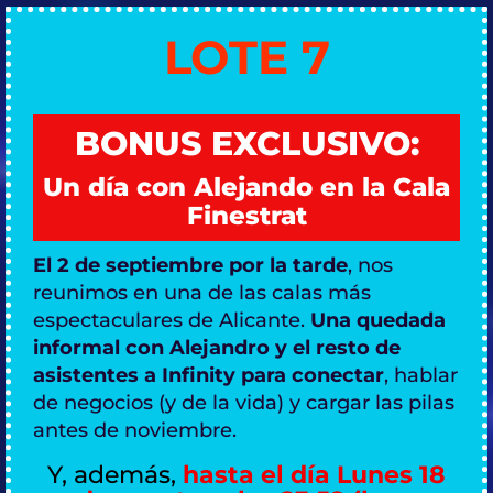
LOTE 7
BONUS EXCLUSIVO:
Un día con Alejando en la Cala
Finestrat
El 2 de septiembre por la tarde
, nos
reunimos en una de las calas más
espectaculares de Alicante.
Una quedada
informal con Alejandro y el resto de
asistentes a Infinity para conectar
, hablar
de negocios (y de la vida) y cargar las pilas
antes de noviembre.
Y, además,
hasta el día Lunes 18