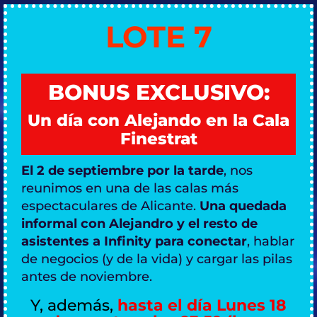
LOTE 7
BONUS EXCLUSIVO:
Un día con Alejando en la Cala
Finestrat
El 2 de septiembre por la tarde
, nos
reunimos en una de las calas más
espectaculares de Alicante.
Una quedada
informal con Alejandro y el resto de
asistentes a Infinity para conectar
, hablar
de negocios (y de la vida) y cargar las pilas
antes de noviembre.
Y, además,
hasta el día Lunes 18