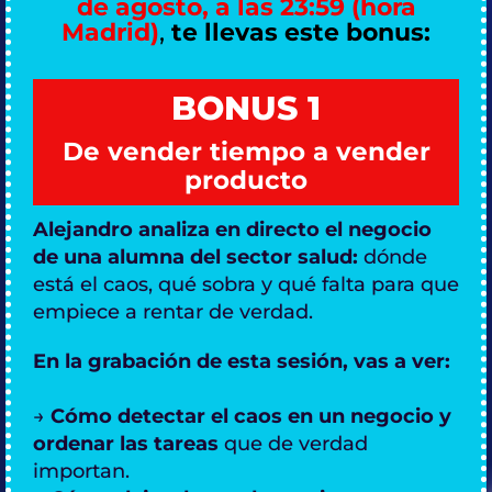
de agosto, a las 23:59 (hora
Madrid)
,
te llevas este bonus:
BONUS 1
De vender tiempo a vender
producto
Alejandro analiza en directo el negocio
de una alumna del sector salud:
dónde
está el caos, qué sobra y qué falta para que
empiece a rentar de verdad.
En la grabación de esta sesión, vas a ver:
→
Cómo detectar el caos en un negocio y
ordenar las tareas
que de verdad
importan.