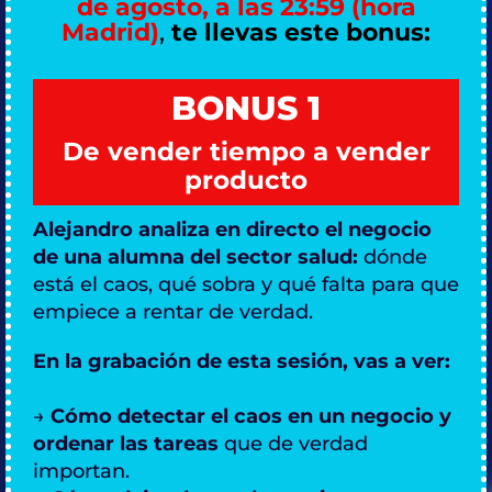
de agosto, a las 23:59 (hora
Madrid)
,
te llevas este bonus:
BONUS 1
De vender tiempo a vender
producto
Alejandro analiza en directo el negocio
de una alumna del sector salud:
dónde
está el caos, qué sobra y qué falta para que
empiece a rentar de verdad.
En la grabación de esta sesión, vas a ver:
→
Cómo detectar el caos en un negocio y
ordenar las tareas
que de verdad
importan.