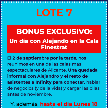
LOTE 7
BONUS EXCLUSIVO:
Un día con Alejando en la Cala
Finestrat
El 2 de septiembre por la tarde
, nos
reunimos en una de las calas más
espectaculares de Alicante.
Una quedada
informal con Alejandro y el resto de
asistentes a Infinity para conectar
, hablar
de negocios (y de la vida) y cargar las pilas
antes de noviembre.
Y, además,
hasta el día Lunes 18