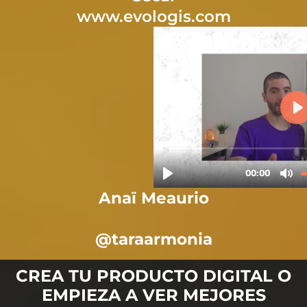
www.evologis.com
Anaï Meaurio
@taraarmonia
CREA TU PRODUCTO DIGITAL O
EMPIEZA A VER MEJORES