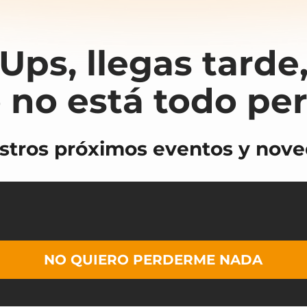
Ups, llegas tarde
 no está todo pe
stros próximos eventos y noved
NO QUIERO PERDERME NADA