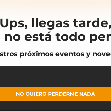
Ups, llegas tarde
 no está todo pe
stros próximos eventos y noved
NO QUIERO PERDERME NADA