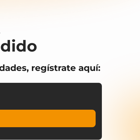
,
rdido
ades, regístrate aquí: