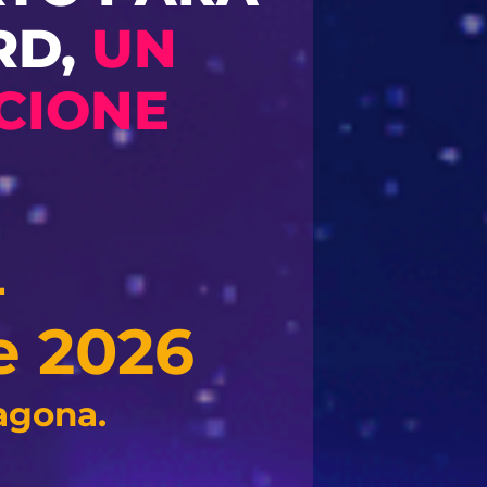
RD,
UN
CIONE
L
e 2026
agona.