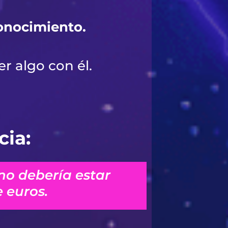
conocimiento.
r algo con él.
cia:
no debería estar
 euros.