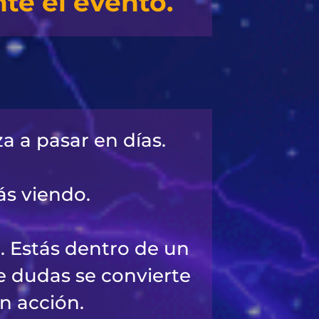
te el evento.
a a pasar en días.
ás viendo.
. Estás dentro de un
e dudas se convierte
n acción.