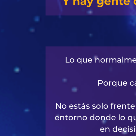
Y hay gente 
Lo que normalment
Porque ca
No estás solo frent
entorno donde lo qu
en decis