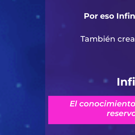
Por eso Infi
También crea 
Inf
El conocimiento
reserv