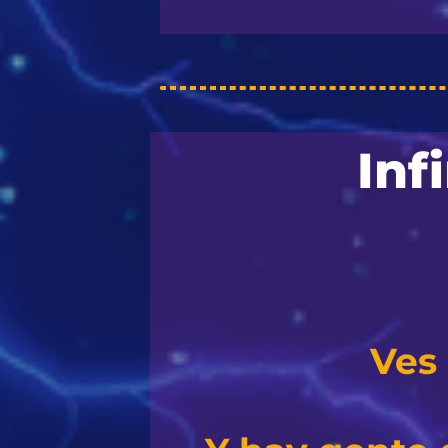
Inf
Ves 