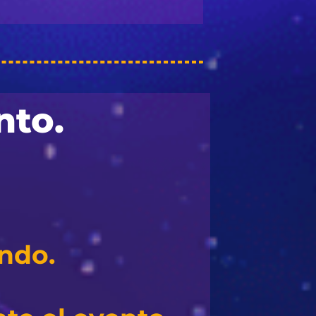
nto.
ando.