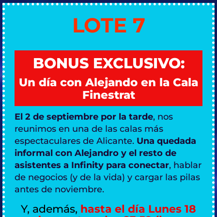
LOTE 7
BONUS EXCLUSIVO:
Un día con Alejando en la Cala
Finestrat
El 2 de septiembre por la tarde
, nos
reunimos en una de las calas más
espectaculares de Alicante.
Una quedada
informal con Alejandro y el resto de
asistentes a Infinity para conectar
, hablar
de negocios (y de la vida) y cargar las pilas
antes de noviembre.
Y, además,
hasta el día Lunes 18