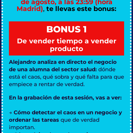
de agosto, a las 23:59 (hora
Madrid)
,
te llevas este bonus:
BONUS 1
De vender tiempo a vender
producto
Alejandro analiza en directo el negocio
de una alumna del sector salud:
dónde
está el caos, qué sobra y qué falta para que
empiece a rentar de verdad.
En la grabación de esta sesión, vas a ver:
→
Cómo detectar el caos en un negocio y
ordenar las tareas
que de verdad
importan.