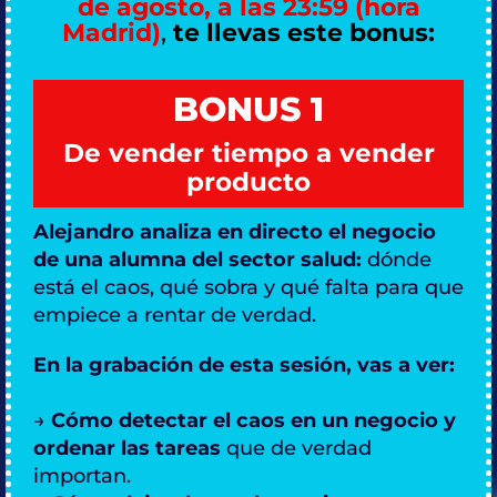
de agosto, a las 23:59 (hora
Madrid)
,
te llevas este bonus:
BONUS 1
De vender tiempo a vender
producto
Alejandro analiza en directo el negocio
de una alumna del sector salud:
dónde
está el caos, qué sobra y qué falta para que
empiece a rentar de verdad.
En la grabación de esta sesión, vas a ver:
→
Cómo detectar el caos en un negocio y
ordenar las tareas
que de verdad
importan.