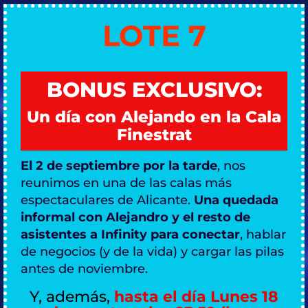
LOTE 7
BONUS EXCLUSIVO:
Un día con Alejando en la Cala
Finestrat
El 2 de septiembre por la tarde
, nos
reunimos en una de las calas más
espectaculares de Alicante.
Una quedada
informal con Alejandro y el resto de
asistentes a Infinity para conectar
, hablar
de negocios (y de la vida) y cargar las pilas
antes de noviembre.
Y, además,
hasta el día Lunes 18