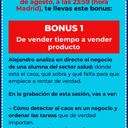
de agosto, a las 23:59 (hora
Madrid)
,
te llevas este bonus:
BONUS 1
De vender tiempo a vender
producto
Alejandro analiza en directo el negocio
de una alumna del sector salud:
dónde
está el caos, qué sobra y qué falta para que
empiece a rentar de verdad.
En la grabación de esta sesión, vas a ver:
→
Cómo detectar el caos en un negocio y
ordenar las tareas
que de verdad
importan.