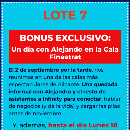
LOTE 7
BONUS EXCLUSIVO:
Un día con Alejando en la Cala
Finestrat
El 2 de septiembre por la tarde
, nos
reunimos en una de las calas más
espectaculares de Alicante.
Una quedada
informal con Alejandro y el resto de
asistentes a Infinity para conectar
, hablar
de negocios (y de la vida) y cargar las pilas
antes de noviembre.
Y, además,
hasta el día Lunes 18