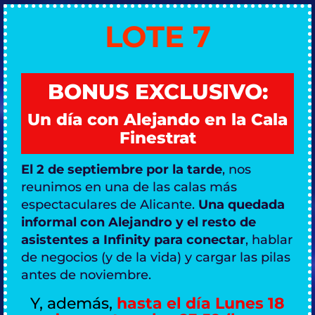
LOTE 7
BONUS EXCLUSIVO:
Un día con Alejando en la Cala
Finestrat
El 2 de septiembre por la tarde
, nos
reunimos en una de las calas más
espectaculares de Alicante.
Una quedada
informal con Alejandro y el resto de
asistentes a Infinity para conectar
, hablar
de negocios (y de la vida) y cargar las pilas
antes de noviembre.
Y, además,
hasta el día Lunes 18