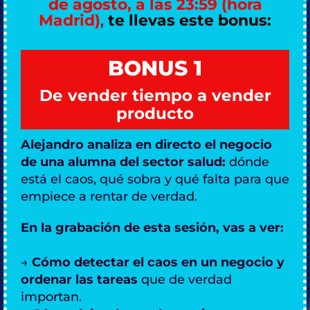
de agosto, a las 23:59 (hora
Madrid)
,
te llevas este bonus:
BONUS 1
De vender tiempo a vender
producto
Alejandro analiza en directo el negocio
de una alumna del sector salud:
dónde
está el caos, qué sobra y qué falta para que
empiece a rentar de verdad.
En la grabación de esta sesión, vas a ver:
→
Cómo detectar el caos en un negocio y
ordenar las tareas
que de verdad
importan.