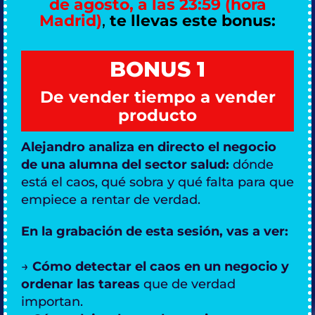
de agosto, a las 23:59 (hora
Madrid)
,
te llevas este bonus:
BONUS 1
De vender tiempo a vender
producto
Alejandro analiza en directo el negocio
de una alumna del sector salud:
dónde
está el caos, qué sobra y qué falta para que
empiece a rentar de verdad.
En la grabación de esta sesión, vas a ver:
→
Cómo detectar el caos en un negocio y
ordenar las tareas
que de verdad
importan.