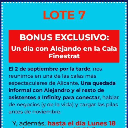
LOTE 7
BONUS EXCLUSIVO:
Un día con Alejando en la Cala
Finestrat
El 2 de septiembre por la tarde
, nos
reunimos en una de las calas más
espectaculares de Alicante.
Una quedada
informal con Alejandro y el resto de
asistentes a Infinity para conectar
, hablar
de negocios (y de la vida) y cargar las pilas
antes de noviembre.
Y, además,
hasta el día Lunes 18