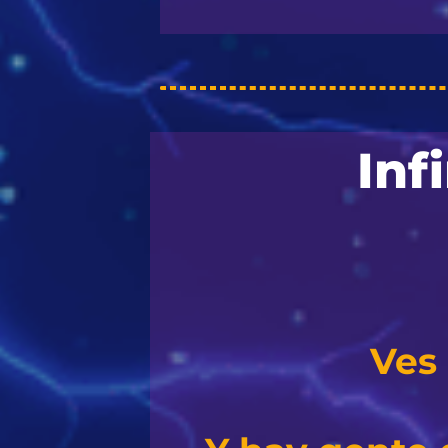
Inf
Ves 