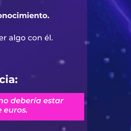
conocimiento.
r algo con él.
cia:
no debería estar
 euros.