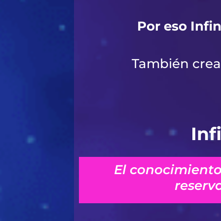
Por eso Infi
También crea 
Inf
El conocimiento
reserv