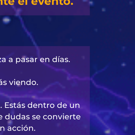
te el evento.
a a pasar en días.
ás viendo.
. Estás dentro de un
e dudas se convierte
n acción.