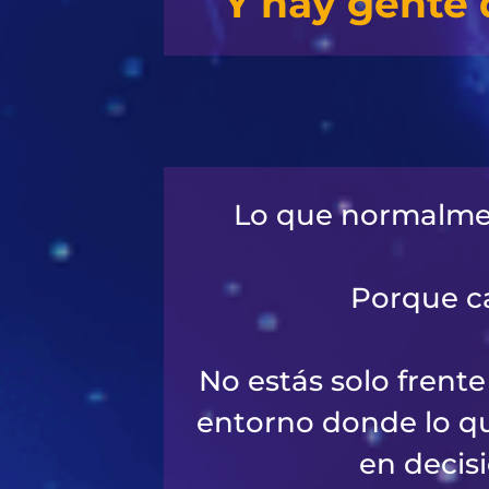
Y hay gente 
Lo que normalment
Porque ca
No estás solo frent
entorno donde lo qu
en decis