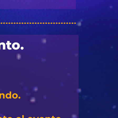
nto.
ando.