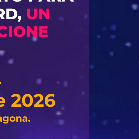
RD,
UN
CIONE
L
e 2026
agona.