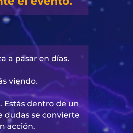
te el evento.
a a pasar en días.
ás viendo.
. Estás dentro de un
e dudas se convierte
n acción.