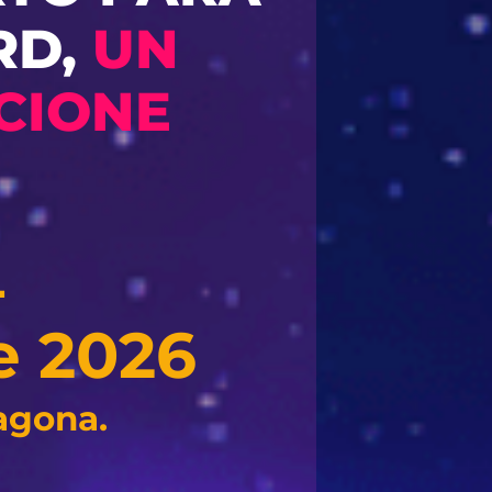
RD,
UN
CIONE
L
e 2026
agona.