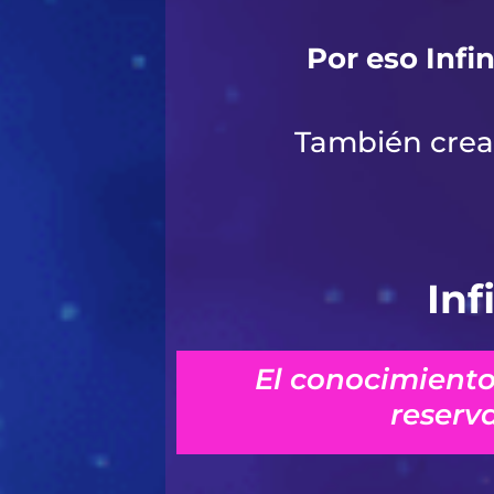
Por eso Infi
También crea 
Inf
El conocimiento
reserv