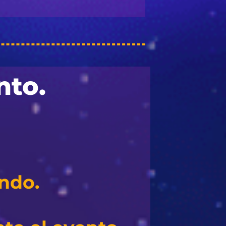
nto.
ando.