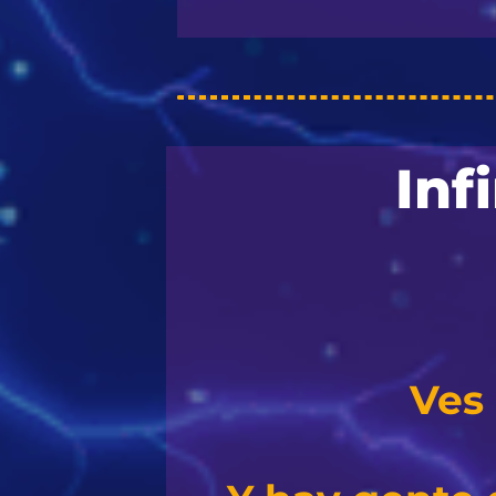
Inf
Ves 