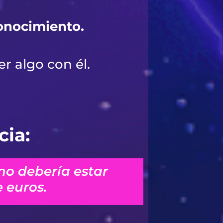
conocimiento.
r algo con él.
cia:
no debería estar
 euros.