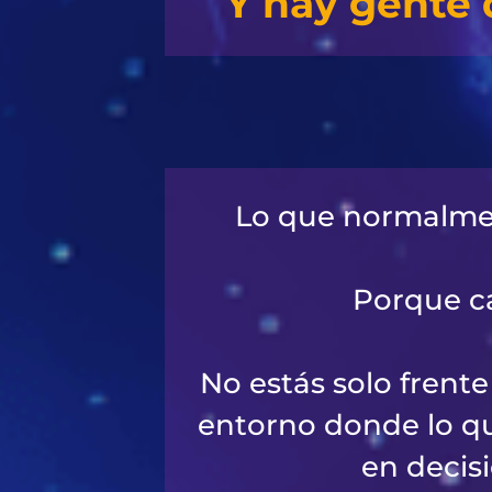
Y hay gente 
Lo que normalment
Porque ca
No estás solo frent
entorno donde lo qu
en decis