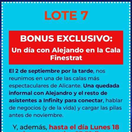
LOTE 7
BONUS EXCLUSIVO:
Un día con Alejando en la Cala
Finestrat
El 2 de septiembre por la tarde
, nos
reunimos en una de las calas más
espectaculares de Alicante.
Una quedada
informal con Alejandro y el resto de
asistentes a Infinity para conectar
, hablar
de negocios (y de la vida) y cargar las pilas
antes de noviembre.
Y, además,
hasta el día Lunes 18