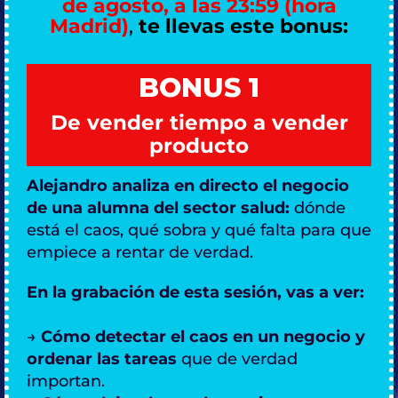
de agosto, a las 23:59 (hora
Madrid)
,
te llevas este bonus:
BONUS 1
De vender tiempo a vender
producto
Alejandro analiza en directo el negocio
de una alumna del sector salud:
dónde
está el caos, qué sobra y qué falta para que
empiece a rentar de verdad.
En la grabación de esta sesión, vas a ver:
→
Cómo detectar el caos en un negocio y
ordenar las tareas
que de verdad
importan.